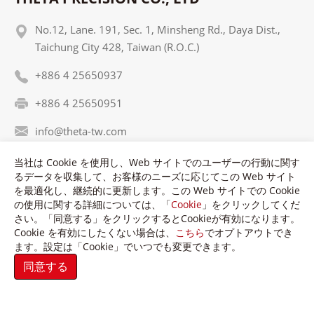
No.12, Lane. 191, Sec. 1, Minsheng Rd., Daya Dist.,
Taichung City 428, Taiwan (R.O.C.)
+886 4 25650937
+886 4 25650951
info@theta-tw.com
当社は Cookie を使用し、Web サイトでのユーザーの行動に関す
るデータを収集して、お客様のニーズに応じてこの Web サイト
を最適化し、継続的に更新します。この Web サイトでの Cookie
の使用に関する詳細については、「
Cookie
」をクリックしてくだ
さい。「同意する」をクリックするとCookieが有効になります。
Copyright © Theta Precision Co., LTD. All Rights Reserved.
Cookie を有効にしたくない場合は、
こちら
でオプトアウトでき
Terms of Use
Privacy Policy
ます。設定は「Cookie」でいつでも変更できます。
GTMC
Taiwan Products
B2BManufactures
同意する
Market Prospects