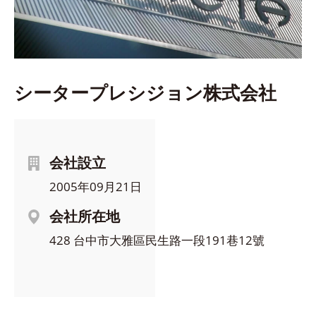
研磨/研削加工 スピンドル
(手動工具交換)
ドレススピンドル
(手動工具交換)
シータープレシジョン株式会社
スピンドル アクセサリ
海外拠点
会社設立
修理可能主軸メーカー
2005年09月21日
会社所在地
お問い合わせ
428 台中市大雅區民生路一段191巷12號
繁體中文
English
日本語