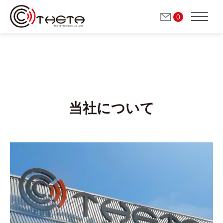
0
会社紹介
当社について
当社について
ニュース
特許 / 受賞
高速ミーリング / 精密研削加工 スピンドル
(自動工具交換)