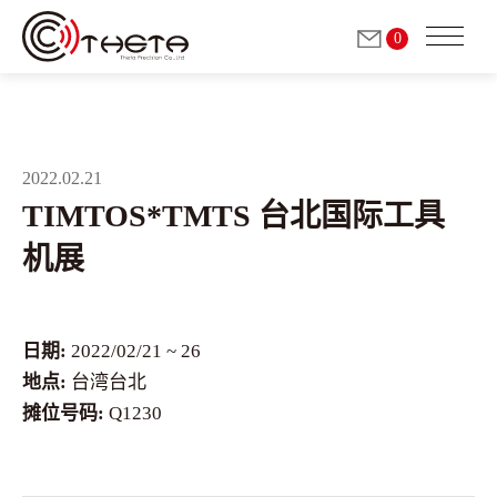
0
2022.02.21
关于我们
TIMTOS*TMTS 台北国际工具
机展
铣削/研磨用 电主轴
(自动换刀)
研磨用主轴
日期:
2022/02/21 ~ 26
(手動換刀)
地点:
台湾台北
摊位号码:
Q1230
砂轮修整主轴
(手动换刀)