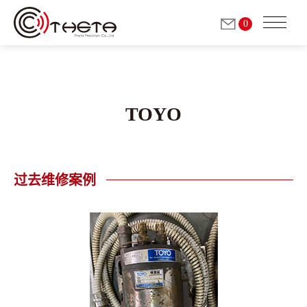
0
TOYO
关于我们
铣削/研磨用 电主轴
过去维修案例
(自动换刀)
研磨用主轴
(手動換刀)
砂轮修整主轴
(手动换刀)