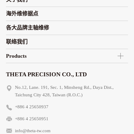
海外维修据点
各大品牌主轴维修
联络我们
Products
THETA PRECISION CO., LTD
No.12, Lane. 191, Sec. 1, Minsheng Rd., Daya Dist.,
Taichung City 428, Taiwan (R.O.C.)
+886 4 25650937
+886 4 25650951
info@theta-tw.com