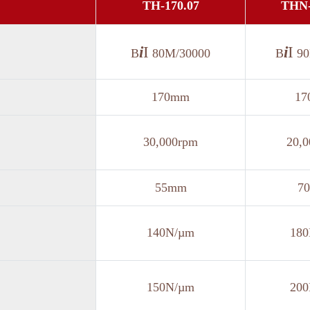
TH-170.07
THN-
i
I
i
I
B
80M/30000
B
90
170mm
17
30,000rpm
20,
55mm
7
140N/µm
18
150N/µm
20