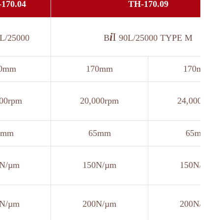
170.04
TH-170.09
i
I
L/25000
B
90L/25000 TYPE M
0mm
170mm
170mm
000rpm
20,000rpm
24,000rpm
0mm
65mm
65mm
0N/µm
150N/µm
150N/µm
0N/µm
200N/µm
200N/µm