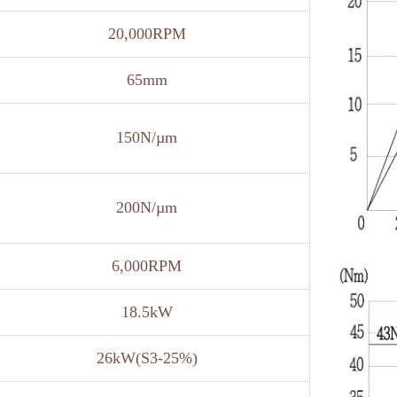
20,000RPM
65mm
150N/µm
200N/µm
6,000RPM
18.5kW
26kW(S3-25%)