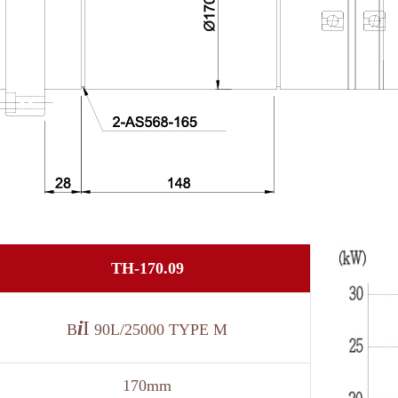
TH-170.09
i
I
B
90L/25000 TYPE M
170mm