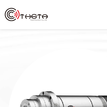
关于我们
铣削/研磨用 电主轴
(自动换刀)
研磨用主轴
(手動換刀)