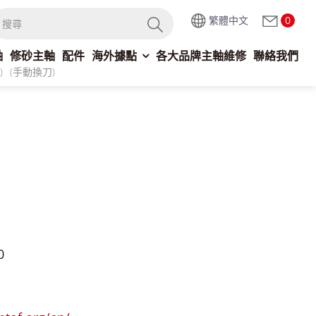
繁體中文
0
軸
修砂主軸
配件
海外據點
各大品牌主軸維修
聯絡我們
)
(手動換刀)
0