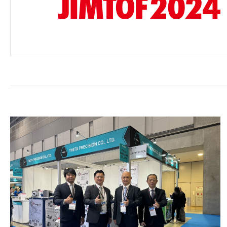
修砂主軸
(手動換刀)
配件
海外據點
各大品牌主軸維修
聯絡我們
繁體中文
English
日本語
简