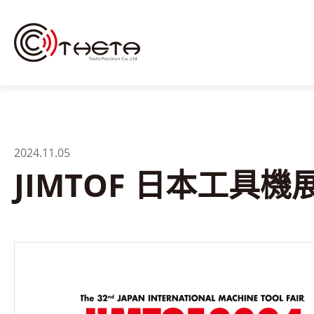
2024.11.05
JIMTOF 日本工具機
關於我們
銑削/研磨主軸
(自動換刀)
研磨主軸
(手動換刀)