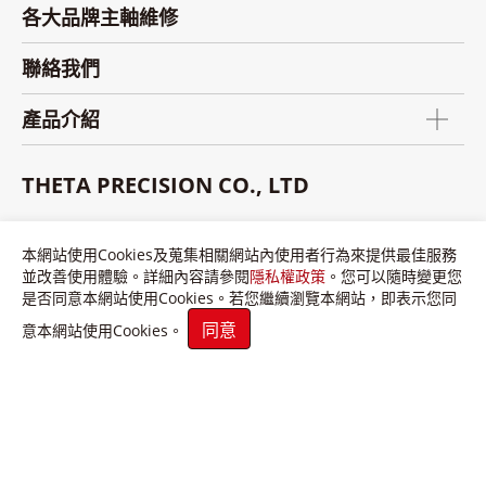
各大品牌主軸維修
聯絡我們
產品介紹
THETA PRECISION CO., LTD
No.12, Lane. 191, Sec. 1, Minsheng Rd., Daya Dist.,
本網站使用Cookies及蒐集相關網站內使用者行為來提供最佳服務
Taichung City 428, Taiwan (R.O.C.)
並改善使用體驗。詳細內容請參閱
隱私權政策
。您可以隨時變更您
是否同意本網站使用Cookies。若您繼續瀏覽本網站，即表示您同
+886 4 25650937
同意
意本網站使用Cookies。
+886 4 25650951
info@theta-tw.com